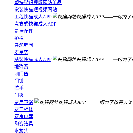
塑快猫短视频网站单品
家装快猫短视频网站
工程快猫成人APP
点支式快猫成人APP
幕墙配件
护栏
建筑锚固
支吊架
精装快猫成人APP
地弹簧
闭门器
门锁
拉手
门夹
厨房卫浴
厨卫柜体
厨房电器
陶瓷洁具
水龙头