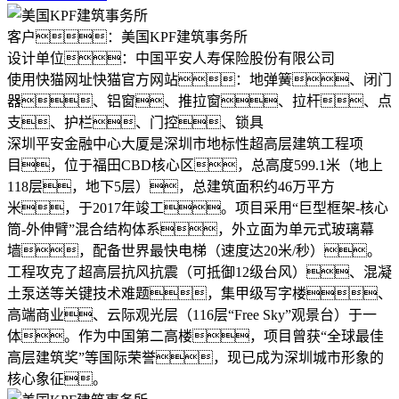
客户：
美国KPF建筑事务所
设计单位：
中国平安人寿保险股份有限公司
使用快猫网址快猫官方网站：
地弹簧、闭门
器、铝窗、推拉窗、拉杆、点
支、护栏、门控、锁具
深圳平安金融中心大厦是深圳市地标性超高层建筑工程项
目，位于福田CBD核心区，总高度599.1米（地上
118层，地下5层），总建筑面积约46万平方
米，于2017年竣工。项目采用“巨型框架-核心
筒-外伸臂”混合结构体系，外立面为单元式玻璃幕
墙，配备世界最快电梯（速度达20米/秒）。
工程攻克了超高层抗风抗震（可抵御12级台风）、混凝
土泵送等关键技术难题，集甲级写字楼、
高端商业、云际观光层（116层“Free Sky”观景台）于一
体。作为中国第二高楼，项目曾获“全球最佳
高层建筑奖”等国际荣誉，现已成为深圳城市形象的
核心象征。