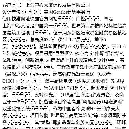
客户：
上海中心大厦建设发展有限公司
设计单位：
美国Gensler建筑事务所
使用快猫网址快猫官方网站：
门控、幕墙
上海中心大厦​​是中国第一、世界第二高楼的地标性超高
层建筑工程项目，位于浦东新区陆家嘴金融贸易区核心
区，总高度632米（地上127层，地下5
层），总建筑面积约57.8万平方米，于2016
年建成。项目采用“巨型框架-核心筒-外伸臂”混合结构
体系，创新运用120度螺旋上升的玻璃幕墙设计，有
效降低24%风荷载。工程攻克了软土地基超深基坑施工
（最深34米）、超高强度混凝土泵送（C60至
C100）、双层高速电梯（速度达18米/秒）等世界
级技术难题，集5A甲级写字楼、超五星酒店（J酒
店）、云端观光厅（118层“上海之巅”观景台）及商
业于一体，配备全球首个超高层“风阻尼器+电磁涡流”
双重减振系统。作为中国首个突破600米的摩天大
楼，项目包揽“世界最佳高层建筑奖”等20余项国际荣
誉，其“龙型”螺旋造型与金茂大厦、环球