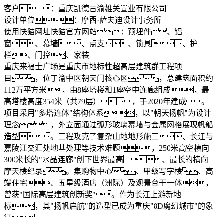
客户：
重庆凯德古渝雄关置业有限公司
设计单位：
摩西·萨夫迪设计事务所
使用快猫网址快猫官方网站：
预埋件、铝
窗、幕墙、点支、锁具、护
栏、门控、家装
重庆来福士广场是重庆市地标性超高层建筑群工程项
目，位于渝中区朝天门核心区，总建筑面积约
112万平方米，由8座塔楼和1座空中连廊组成，最
高塔楼高度354米（共79层），于2020年建成。
项目采用"多塔连体"结构体系，以"朝天扬帆"为设计
理念，外立面通过弧形玻璃幕墙与金属网格展现帆船
造型。工程攻克了复杂山地地形施工、长江与
嘉陵江交汇处地基处理等技术难题，250米高空横向
300米长的"水晶连廊"创下世界最高、最长的横向
摩天楼纪录。集购物中心、甲级写字楼、高
端住宅、五星级酒店（洲际）及观景台于一体，
曾获"国际高层建筑创新奖"。作为长江上游新地
标，其"扬帆启航"的造型已成为重庆"8D魔幻城市"的象