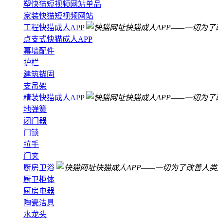
塑快猫短视频网站单品
家装快猫短视频网站
工程快猫成人APP
点支式快猫成人APP
幕墙配件
护栏
建筑锚固
支吊架
精装快猫成人APP
地弹簧
闭门器
门锁
拉手
门夹
厨房卫浴
厨卫柜体
厨房电器
陶瓷洁具
水龙头