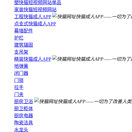
塑快猫短视频网站单品
家装快猫短视频网站
工程快猫成人APP
点支式快猫成人APP
幕墙配件
护栏
建筑锚固
支吊架
精装快猫成人APP
地弹簧
闭门器
门锁
拉手
门夹
厨房卫浴
厨卫柜体
厨房电器
陶瓷洁具
水龙头